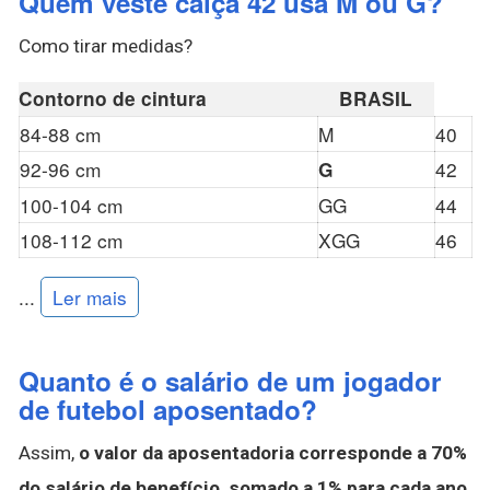
Quem veste calça 42 usa M ou G?
Como tirar medidas?
Contorno de cintura
BRASIL
84-88 cm
M
40
92-96 cm
42
G
100-104 cm
GG
44
108-112 cm
XGG
46
...
Ler mais
Quanto é o salário de um jogador
de futebol aposentado?
Assim,
o valor da aposentadoria corresponde a 70%
do salário de benefício, somado a 1% para cada ano