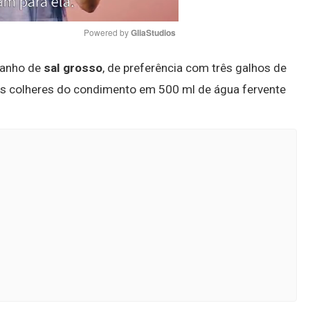
Powered by 
GliaStudios
banho de
sal grosso
, de preferência com três galhos de
Mute
rês colheres do condimento em 500 ml de água fervente