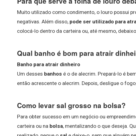
Para que serve a folha de louro deb
Muito utilizado como condimento, o louro possui p
negativas. Além disso,
pode ser utilizado para atr
colocá-lo dentro da carteira ou, até mesmo, debaixo
Qual banho é bom para atrair dinhe
Banho para atrair dinheiro
Um desses
banhos
é o de alecrim. Prepará-lo é be
então acrescente o alecrim. Depois, desligue o fogo
Como levar sal grosso na bolsa?
Para obter sucesso em um negócio ou empreendime
carteira ou na
bolsa
, mentalizando o que deseja. Qu
realizado, pegue o
sal
e deixe-o, sem que alguém pe