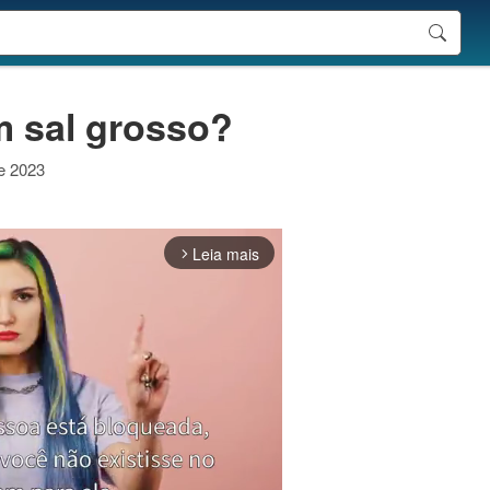
m sal grosso?
de 2023
Leia mais
arrow_forward_ios