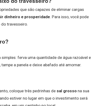
aixo do travesseiro?
ropriedades que são capazes de eliminar cargas
air dinheiro e prosperidade
. Para isso, você pode
 do travesseiro.
iro?
m simples: ferva uma quantidade de água razoável e
, tampe a panela e deixe abafado até amornar.
nto, coloque três pedrinhas de
sal grosso
na sua
ando estiver no lugar em que o investimento será
rceba, em um cantinho no local.