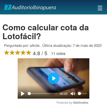
×
☰
Como calcular cota da
Lotofácil?
Perguntado por: aAvila . Última atualização: 7 de maio de 2023
4.8 / 5
11 votos
Play
00:00
Play
Mute
Powered by 
GliaStudios