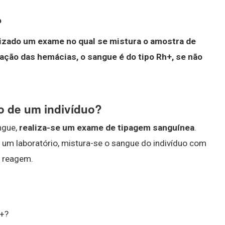
?
lizado um exame no qual se mistura o amostra de
ação das hemácias, o sangue é do tipo Rh+, se não
o de um indivíduo?
angue,
realiza-se um exame de tipagem sanguínea
.
um laboratório, mistura-se o sangue do indivíduo com
s reagem.
A+?