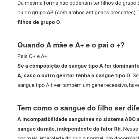
Da mesma forma não poderiam ter filhos do grupo B
ou do grupo AB (com ambos antígenos presentes).
filhos de grupo O
.
Quando A mãe e A+ e o pai o +?
Pais O+ e A+
Se a composição do sangue tipo A for dominante 
A, caso o outro genitor tenha o sangue tipo O
. S
sangue tipo A tiver também um gene recessivo, have
Tem como o sangue do filho ser dif
A incompatibilidade sanguínea no sistema ABO a
sangue da mãe, independente do fator Rh
. Nesse
cor mais amarelada do que o normal, em decorrência