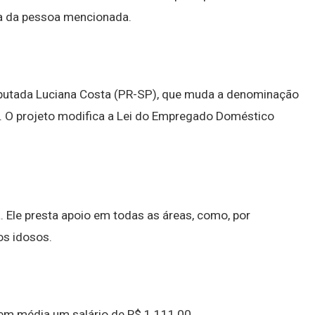
a da pessoa mencionada.
eputada Luciana Costa (PR-SP), que muda a denominação
". O projeto modifica a Lei do Empregado Doméstico
. Ele presta apoio em todas as áreas, como, por
os idosos.
em média um salário de R$ 1.111,00.