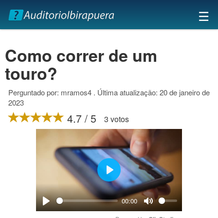
×
☰
Como correr de um
touro?
Perguntado por: mramos4 . Última atualização: 20 de janeiro de
2023
4.7 / 5
3 votos
Play
00:00
Play
Mute