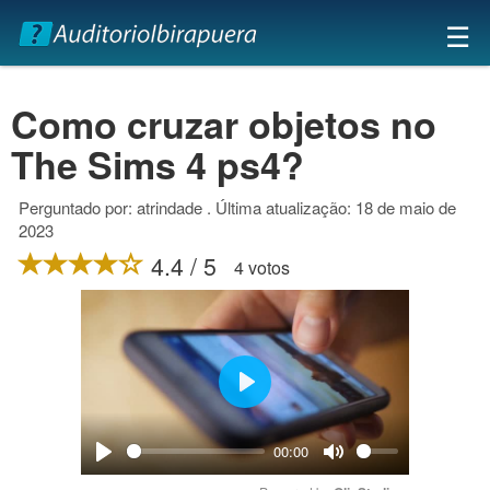
×
☰
Como cruzar objetos no
The Sims 4 ps4?
Perguntado por: atrindade . Última atualização: 18 de maio de
2023
4.4 / 5
4 votos
Play
00:00
Play
Mute