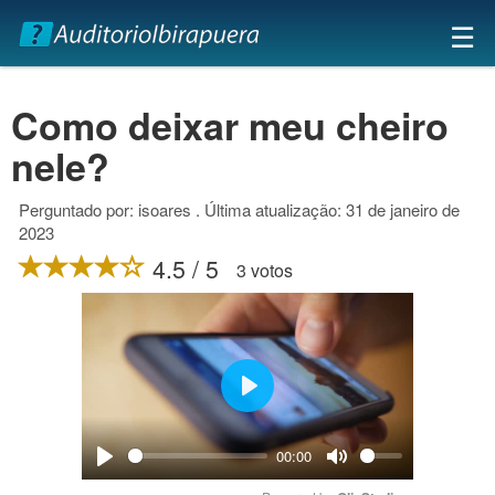
×
☰
Como deixar meu cheiro
nele?
Perguntado por: isoares . Última atualização: 31 de janeiro de
2023
4.5 / 5
3 votos
Play
00:00
Play
Mute