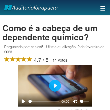
×
☰
Como é a cabeça de um
dependente químico?
Perguntado por: esales5 . Última atualização: 2 de fevereiro de
2023
4.7 / 5
11 votos
Play
00:00
Play
Mute