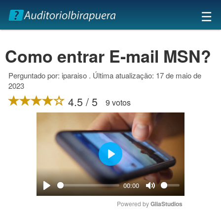
×
☰
Como entrar E-mail MSN?
Perguntado por: iparaiso . Última atualização: 17 de maio de
2023
4.5 / 5
9 votos
Play
00:00
Play
Mute
Powered by 
GliaStudios