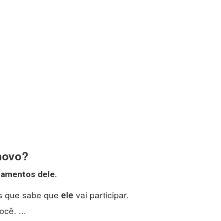
 novo?
samentos dele.
os que sabe que
vai participar.
ele
cê. ...