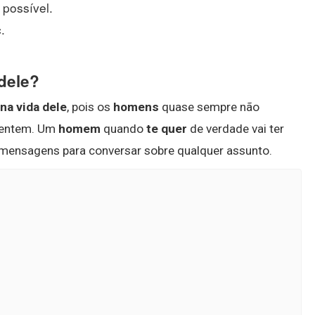
possível.
.
dele?
a vida dele
, pois os
homens
quase sempre não
sentem. Um
homem
quando
te quer
de verdade vai ter
 mensagens para conversar sobre qualquer assunto.