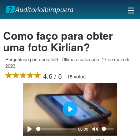
×
☰
Como faço para obter
uma foto Kirlian?
Perguntado por: aperalta9 . Última atualização: 17 de maio de
2023
4.6 / 5
18 votos
Play
00:00
Play
Mute