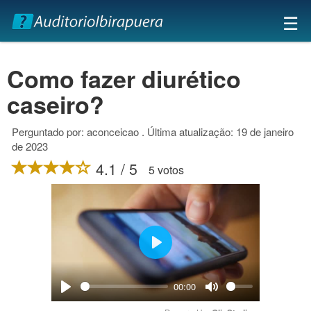
×
☰
Como fazer diurético
caseiro?
Perguntado por: aconceicao . Última atualização: 19 de janeiro
de 2023
4.1 / 5
5 votos
Play
00:00
Play
Mute