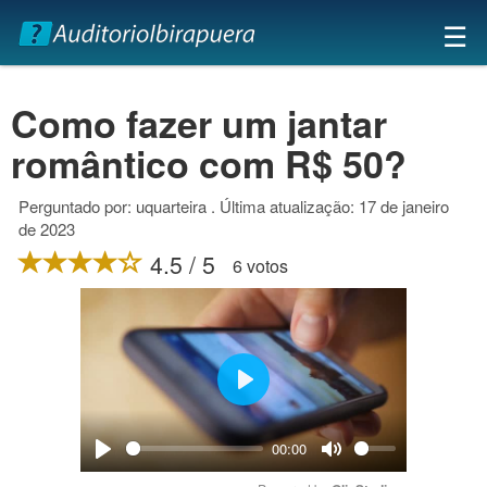
×
☰
Como fazer um jantar
romântico com R$ 50?
Perguntado por: uquarteira . Última atualização: 17 de janeiro
de 2023
4.5 / 5
6 votos
Play
00:00
Play
Mute