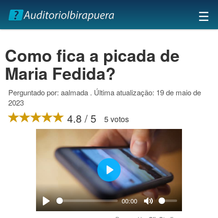
×
☰
Como fica a picada de
Maria Fedida?
Perguntado por: aalmada . Última atualização: 19 de maio de
2023
4.8 / 5
5 votos
Play
00:00
Play
Mute