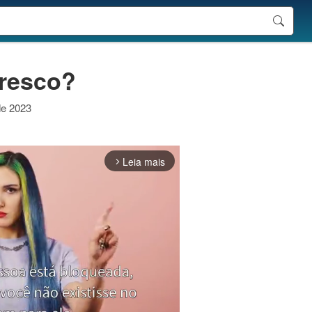
fresco?
de 2023
Leia mais
arrow_forward_ios