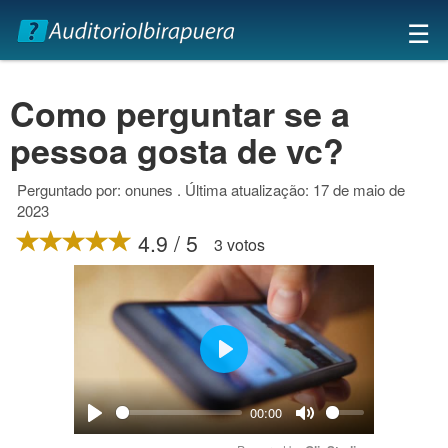
×
☰
Como perguntar se a
pessoa gosta de vc?
Perguntado por: onunes . Última atualização: 17 de maio de
2023
4.9 / 5
3 votos
Play
00:00
Play
Mute