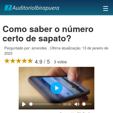
×
☰
Como saber o número
certo de sapato?
Perguntado por: amendes . Última atualização: 13 de janeiro de
2023
4.9 / 5
3 votos
Play
00:00
Play
Mute