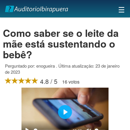
×
☰
Como saber se o leite da
mãe está sustentando o
bebê?
Perguntado por: enogueira . Última atualização: 23 de janeiro
de 2023
4.8 / 5
16 votos
Play