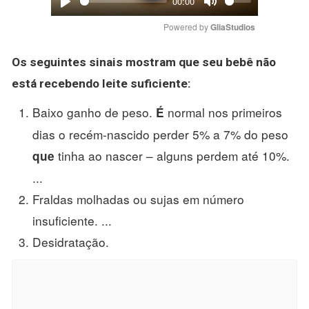
00:00
Play
Mute
Powered by 
GliaStudios
Os seguintes sinais mostram
que
seu
bebê
não
está
recebendo
leite
suficiente:
Baixo ganho de peso.
normal nos primeiros
É
dias o recém-nascido perder 5% a 7% do peso
tinha ao nascer – alguns perdem até 10%.
que
...
Fraldas molhadas ou sujas em número
insuficiente. ...
Desidratação.