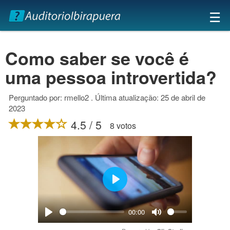
×
☰
Como saber se você é
uma pessoa introvertida?
Perguntado por: rmello2 . Última atualização: 25 de abril de
2023
4.5 / 5
8 votos
Play
00:00
Play
Mute