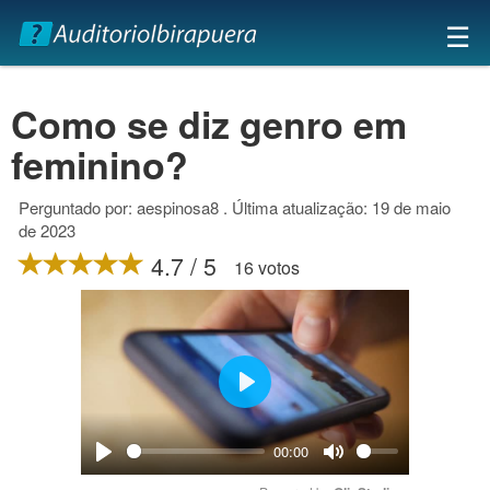
×
☰
Como se diz genro em
feminino?
Perguntado por: aespinosa8 . Última atualização: 19 de maio
de 2023
4.7 / 5
16 votos
Play
00:00
Play
Mute