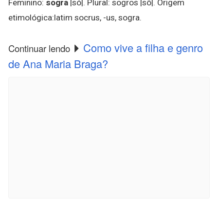
Feminino:
sogra
|só|. Plural: sogros |sô|. Origem
etimológica:latim socrus, -us, sogra.
Como vive a filha e genro
Continuar lendo
de Ana Maria Braga?