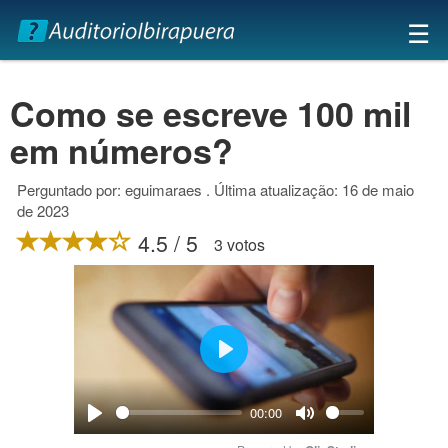
×
☰
Como se escreve 100 mil
em números?
Perguntado por: eguimaraes . Última atualização: 16 de maio
de 2023
4.5 / 5
3 votos
Play
00:00
Play
Mute