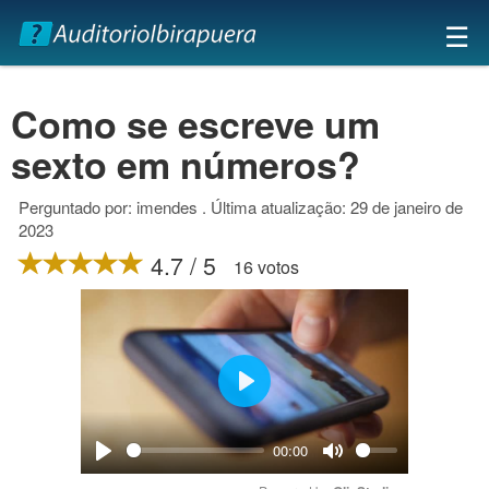
×
☰
Como se escreve um
sexto em números?
Perguntado por: imendes . Última atualização: 29 de janeiro de
2023
4.7 / 5
16 votos
Play
00:00
Play
Mute