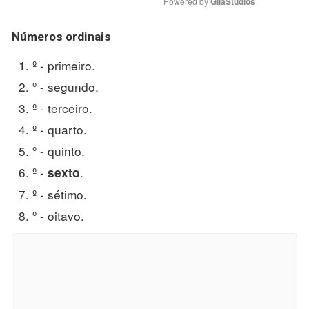
Powered by 
GliaStudios
Números
ordinais
º - primeiro.
º - segundo.
º - terceiro.
º - quarto.
º - quinto.
º -
.
sexto
º - sétimo.
º - oitavo.