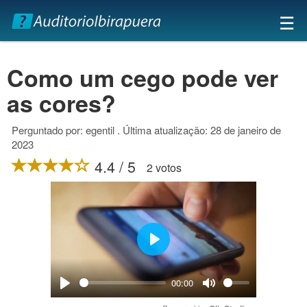
×
☰
Como um cego pode ver
as cores?
Perguntado por: egentil . Última atualização: 28 de janeiro de
2023
4.4 / 5
2 votos
Play
00:00
Play
Mute