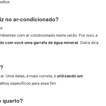
elhor.
riz no ar-condicionado?
es
mbientes com ar-condicionado neste verão. Por isso, a
do com você uma garrafa de água mineral
. Outra dica
o?
r. Uma delas, a mais correta, é
utilizando um
relhos específicos para esse fim.
o quarto?