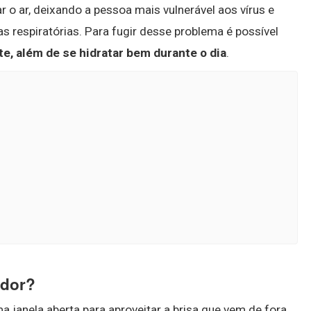
o ar, deixando a pessoa mais vulnerável aos vírus e
as respiratórias. Para fugir desse problema é possível
te, além de se hidratar bem durante o dia
.
ador?
 janela aberta para aproveitar a brisa que vem de fora.