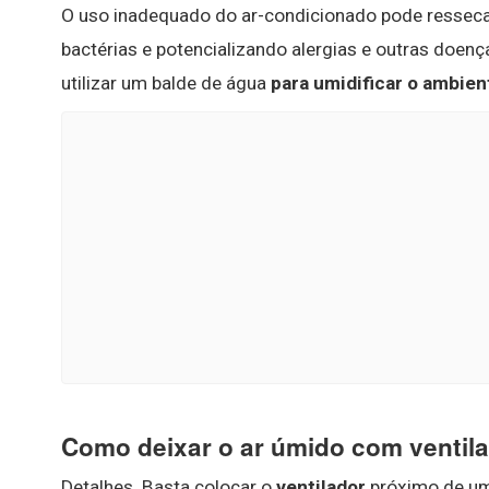
O uso inadequado do ar-condicionado pode ressecar 
bactérias e potencializando alergias e outras doenç
utilizar um balde de água
para umidificar o ambien
Como deixar o ar úmido com ventil
Detalhes. Basta colocar o
ventilador
próximo de uma