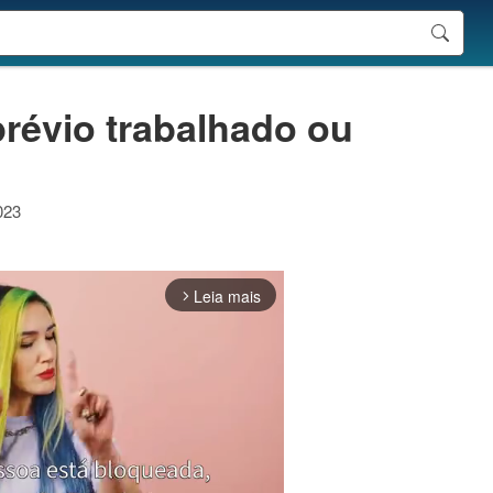
prévio trabalhado ou
023
Leia mais
arrow_forward_ios