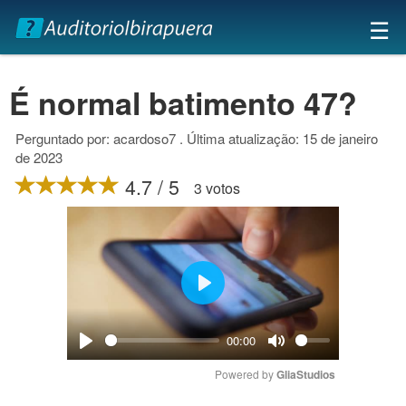
×
☰
É normal batimento 47?
Perguntado por: acardoso7 . Última atualização: 15 de janeiro
de 2023
4.7 / 5
3 votos
Play
00:00
Play
Mute
Powered by 
GliaStudios