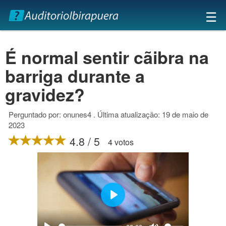
×
☰
É normal sentir cãibra na
barriga durante a
gravidez?
Perguntado por: onunes4 . Última atualização: 19 de maio de
2023
4.8 / 5
4 votos
Play