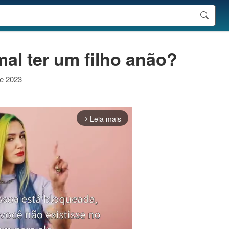
al ter um filho anão?
de 2023
Leia mais
arrow_forward_ios