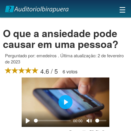
×
☰
O que a ansiedade pode
causar em uma pessoa?
Perguntado por: emedeiros . Última atualização: 2 de fevereiro
de 2023
4.6 / 5
6 votos
Play
00:00
Play
Mute