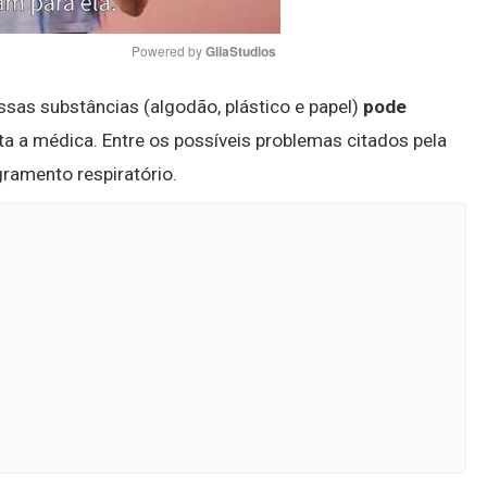
Powered by 
GliaStudios
ssas substâncias (algodão, plástico e papel)
pode
Mute
lta a médica. Entre os possíveis problemas citados pela
gramento respiratório.