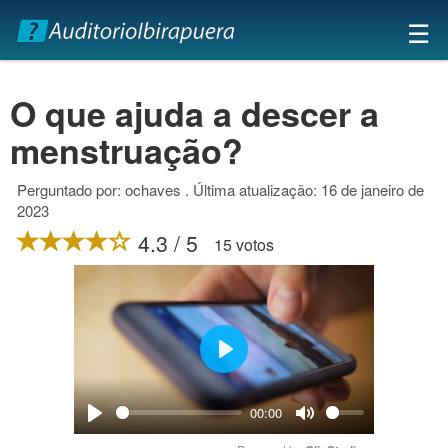
×
☰
O que ajuda a descer a
menstruação?
Perguntado por: ochaves . Última atualização: 16 de janeiro de
2023
4.3 / 5
15 votos
Play
00:00
Play
Mute