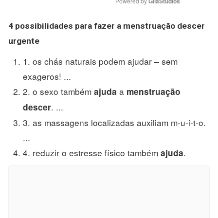
Powered by 
GliaStudios
4 possibilidades para fazer a
menstruação descer
urgente
1. os chás naturais podem ajudar – sem
exageros! ...
2. o sexo também
a
ajuda
menstruação
. ...
descer
3. as massagens localizadas auxiliam m-u-i-t-o.
...
4. reduzir o estresse físico também
.
ajuda