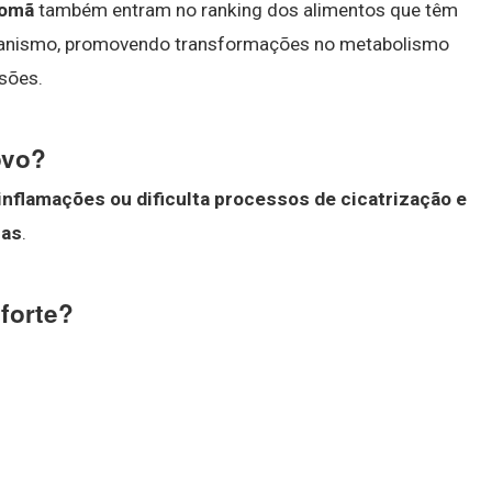
romã
também entram no ranking dos alimentos que têm
 organismo, promovendo transformações no metabolismo
esões.
ovo?
nflamações ou dificulta processos de cicatrização e
cas
.
forte?