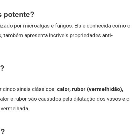
is potente?
tizado por microalgas e fungos. Ela é conhecida como o
, também apresenta incríveis propriedades anti-
o?
 cinco sinais clássicos:
calor, rubor (vermelhidão),
Calor e rubor são causados pela dilatação dos vasos e o
avermelhada.
o?