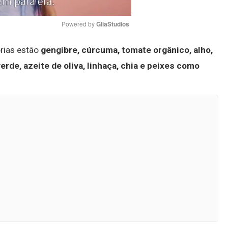
Powered by 
GliaStudios
órias estão
gengibre, cúrcuma, tomate orgânico, alho,
Mute
rde, azeite de oliva, linhaça, chia e peixes como