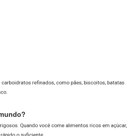
 carboidratos refinados, como pães, biscoitos, batatas
nco.
o mundo?
erigosos. Quando você come alimentos ricos em açúcar,
ápido o suficiente.