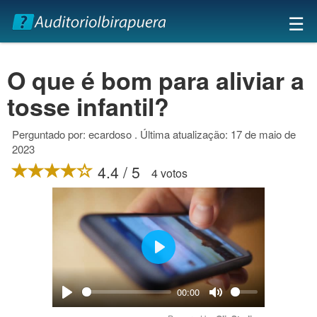
×
☰
O que é bom para aliviar a
tosse infantil?
Perguntado por: ecardoso . Última atualização: 17 de maio de
2023
4.4 / 5
4 votos
Play
00:00
Play
Mute