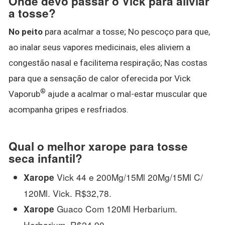
Onde devo passar o Vick para aliviar
a tosse?
No peito
para acalmar a tosse; No pescoço para que,
ao inalar seus vapores medicinais, eles aliviem a
congestão nasal e facilitema respiração; Nas costas
para que a sensação de calor oferecida por Vick
®
Vaporub
ajude a acalmar o mal-estar muscular que
acompanha gripes e resfriados.
Qual o melhor xarope para tosse
seca infantil?
Vick 44 e 200Mg/15Ml 20Mg/15Ml C/
Xarope
120Ml. Vick. R$32,78.
Guaco Com 120Ml Herbarium.
Xarope
Herbarium. R$24,90.