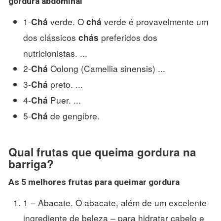
gordura abdominal
1-
verde. O
verde é provavelmente um
Chá
chá
dos clássicos
preferidos dos
chás
nutricionistas. ...
2-
Oolong (Camellia sinensis) ...
Chá
3-
preto. ...
Chá
4-
Puer. ...
Chá
5-
de gengibre.
Chá
Qual frutas que queima gordura na
barriga?
As 5 melhores
frutas
para
queimar gordura
1 – Abacate. O abacate, além de um excelente
ingrediente de beleza – para hidratar cabelo e