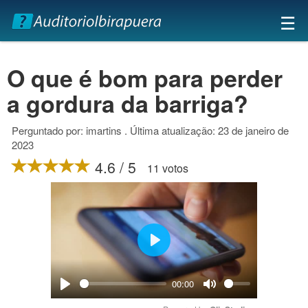
×
☰
O que é bom para perder
a gordura da barriga?
Perguntado por: imartins . Última atualização: 23 de janeiro de
2023
4.6 / 5
11 votos
Play
00:00
Play
Mute