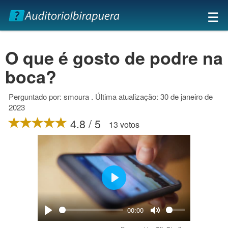
×
☰
O que é gosto de podre na
boca?
Perguntado por: smoura . Última atualização: 30 de janeiro de
2023
4.8 / 5
13 votos
Play
00:00
Play
Mute