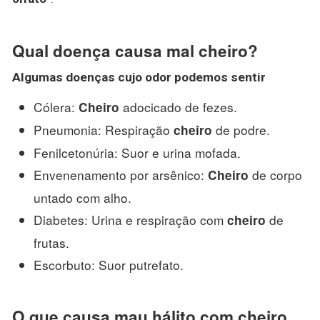
Qual doença causa mal cheiro?
Algumas
doenças
cujo odor podemos sentir
Cólera:
adocicado de fezes.
Cheiro
Pneumonia: Respiração
de podre.
cheiro
Fenilcetonúria: Suor e urina mofada.
Envenenamento por arsênico:
de corpo
Cheiro
untado com alho.
Diabetes: Urina e respiração com
de
cheiro
frutas.
Escorbuto: Suor putrefato.
O que causa mau hálito com cheiro