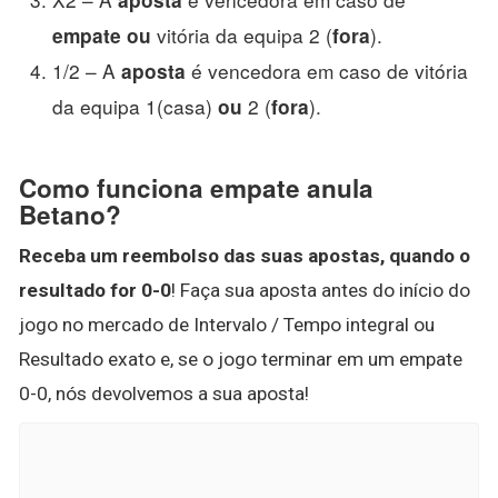
vitória da equipa 2 (
).
empate ou
fora
1/2 – A
é vencedora em caso de vitória
aposta
da equipa 1(casa)
2 (
).
ou
fora
Como funciona empate anula
Betano?
Receba um reembolso das suas apostas, quando o
resultado for 0-0
! Faça sua aposta antes do início do
jogo no mercado de Intervalo / Tempo integral ou
Resultado exato e, se o jogo terminar em um empate
0-0, nós devolvemos a sua aposta!