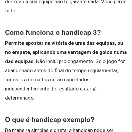
derrota da sua equipe não te garante nada. Você perde
tudo!
Como funciona o handicap 3?
Permite apostar na vitória de uma das equipas, ou
no empate, aplicando uma vantagem de golos numa
das equipas
. Não inclui prolongamento. Se o jogo for
abandonado antes do final do tempo regulamentar,
todos os mercados serão cancelados,
independentemente do resultado estar já
determinado.
O que é handicap exemplo?
De maneira simples e direta, o handicap pode ser