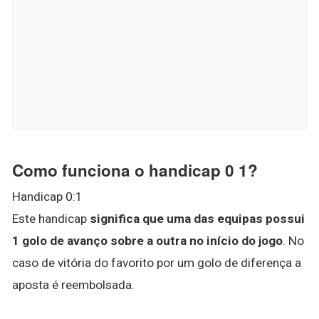
Como funciona o handicap 0 1?
Handicap 0:1
Este handicap
significa que uma das equipas possui
1 golo de avanço sobre a outra no início do jogo
. No
caso de vitória do favorito por um golo de diferença a
aposta é reembolsada.