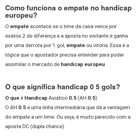
Como funciona o empate no handicap
europeu?
O
empate
acontece se o time da casa vence por
exatos 2 de diferença e a aposta no visitante é ganha
por uma derrota por 1 gol,
empate
ou vitória. Essa é a
lógica que o apostador precisa entender para poder
assimilar o mercado de
handicap europeu
.
O que significa handicap 0 5 gols?
O que
é
Handicap
Asiático
0.5
(AH
0.5
)
O AH
0.5
é uma linha intermediária que dá a vantagem
do empate a um time. Ou seja, é muito parecido com a
aposta DC (dupla chance).