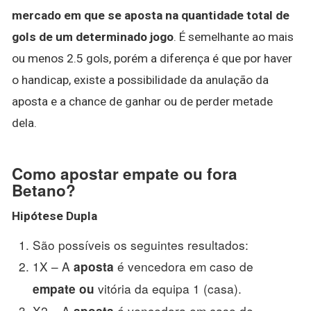
mercado em que se aposta na quantidade total de
gols de um determinado jogo
. É semelhante ao mais
ou menos 2.5 gols, porém a diferença é que por haver
o handicap, existe a possibilidade da anulação da
aposta e a chance de ganhar ou de perder metade
dela.
Como apostar empate ou fora
Betano?
Hipótese Dupla
São possíveis os seguintes resultados:
1X – A
é vencedora em caso de
aposta
vitória da equipa 1 (casa).
empate ou
X2 – A
é vencedora em caso de
aposta