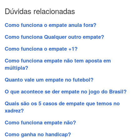
Dúvidas relacionadas
Como funciona o empate anula fora?
Como funciona Qualquer outro empate?
Como funciona o empate +1?
Como funciona empate não tem aposta em
múltipla?
Quanto vale um empate no futebol?
O que acontece se der empate no jogo do Brasil?
Quais são os 5 casos de empate que temos no
xadrez?
Como funciona empate não?
Como ganha no handicap?