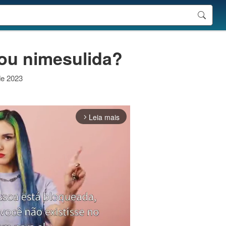
 ou nimesulida?
de 2023
Leia mais
arrow_forward_ios