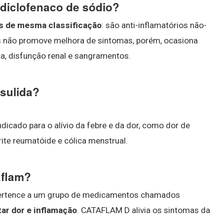
 diclofenaco de sódio?
s de mesma classificação
: são anti-inflamatórios não-
res não promove melhora de sintomas, porém, ocasiona
ica, disfunção renal e sangramentos.
esulida?
ndicado para o alívio da febre e da dor, como dor de
rite reumatóide e cólica menstrual.
aflam?
rtence a um grupo de medicamentos chamados
tar dor e inflamação
. CATAFLAM D alivia os sintomas da