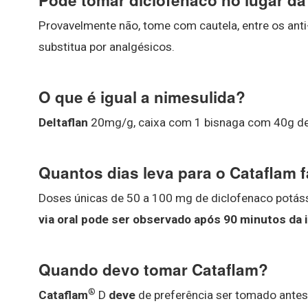
Pode tomar diclofenaco no lugar da
Provavelmente não, tome com cautela, entre os anti
substitua por analgésicos.
O que é igual a nimesulida?
Deltaflan
20mg/g, caixa com 1 bisnaga com 40g de 
Quantos dias leva para o Cataflam f
Doses únicas de 50 a 100 mg de diclofenaco potás
via oral pode ser observado após 90 minutos da 
Quando devo tomar Cataflam?
®
Cataflam
D
deve
de preferência ser tomado antes