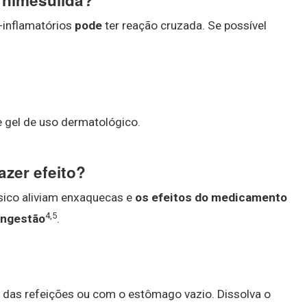
 nimesulida?
-inflamatórios
pode
ter reação cruzada. Se possível
gel de uso dermatológico.
azer efeito?
sico aliviam enxaquecas e
os efeitos do medicamento
4
,
5
ingestão
.
 das refeições ou com o estômago vazio. Dissolva o