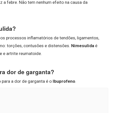
uz a febre. Não tem nenhum efeito na causa da
ulida?
dos processos inflamatórios de tendões, ligamentos,
mo: torções, contusões e distensões.
Nimesulida
é
e e artrite reumatoide.
ara dor de garganta?
o para a dor de garganta é o
Ibuprofeno
.