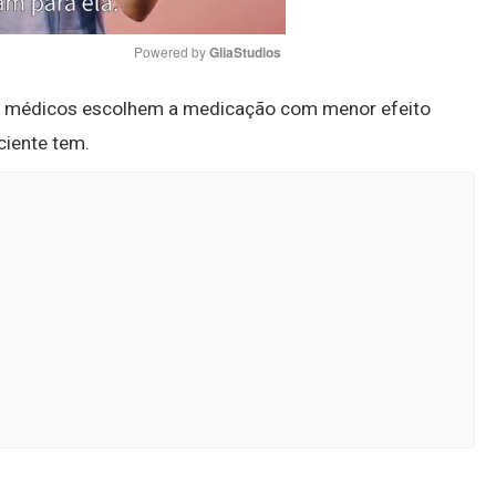
Powered by 
GliaStudios
os médicos escolhem a medicação com menor efeito
Mute
ciente tem.