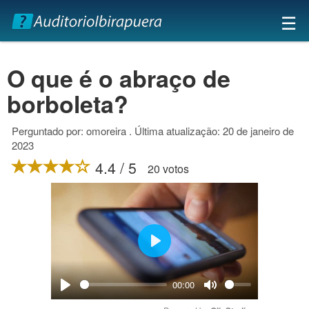
×
☰
O que é o abraço de
borboleta?
Perguntado por: omoreira . Última atualização: 20 de janeiro de
2023
4.4 / 5
20 votos
Play
00:00
Play
Mute