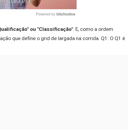
Powered by 
GliaStudios
Qualificação" ou "Classificação"
. E, como a ordem
Mute
ação que define o grid de largada na corrida. Q1: O Q1 é