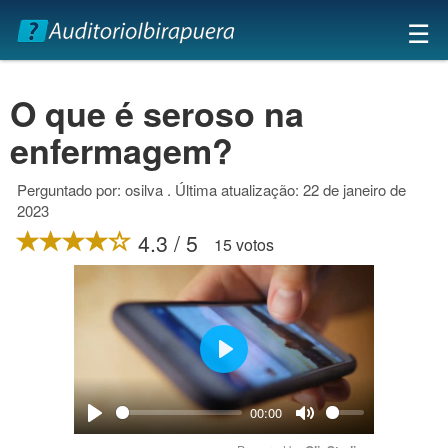
×
☰
O que é seroso na
enfermagem?
Perguntado por: osilva . Última atualização: 22 de janeiro de
2023
4.3 / 5
15 votos
Play
00:00
Play
Mute