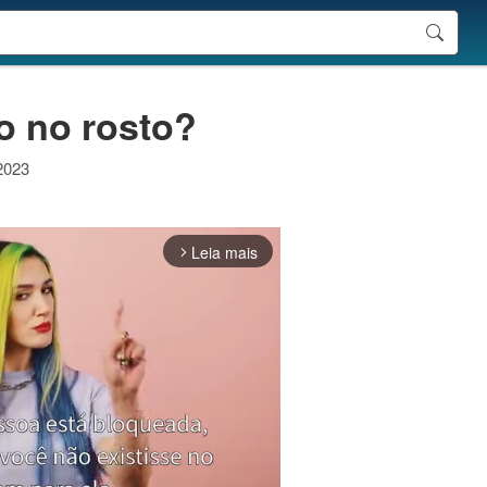
o no rosto?
 2023
Leia mais
arrow_forward_ios