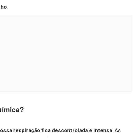
nho
.
uímica?
ossa respiração fica descontrolada e intensa
. As