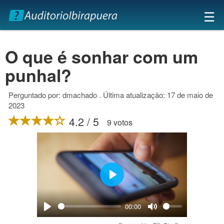
×
☰
O que é sonhar com um
punhal?
Perguntado por: dmachado . Última atualização: 17 de maio de
2023
4.2 / 5
9 votos
Play
00:00
Play
Mute