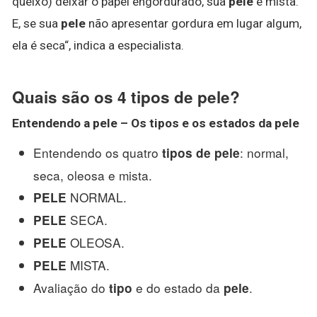
queixo) deixar o papel engordurado, sua
pele
é mista.
E, se sua
pele
não apresentar gordura em lugar algum,
ela é seca“, indica a especialista.
Quais são os 4 tipos de pele?
Entendendo a
pele
– Os
tipos
e os estados da
pele
Entendendo os quatro
: normal,
tipos de pele
seca, oleosa e mista.
NORMAL.
PELE
SECA.
PELE
OLEOSA.
PELE
MISTA.
PELE
Avaliação do
e do estado da
.
tipo
pele