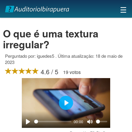
×
☰
O que é uma textura
irregular?
Perguntado por: iguedes5 . Última atualização: 18 de maio de
2023
4.6 / 5
19 votos
Play
00:00
Play
Mute