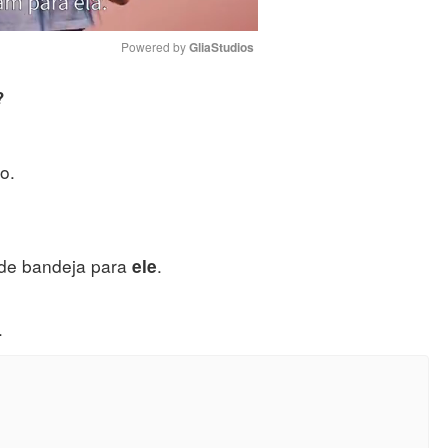
Powered by 
GliaStudios
?
Mute
o.
s de bandeja para
.
ele
.