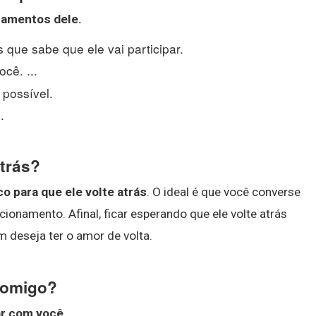
samentos dele.
que sabe que ele vai participar.
cê. ...
possível.
.
atrás?
o para que ele volte atrás
. O ideal é que você converse
acionamento. Afinal, ficar esperando que ele volte atrás
 deseja ter o amor de volta.
 comigo?
ar
com você