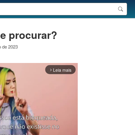
me procurar?
o de 2023
Leia mais
arrow_forward_ios