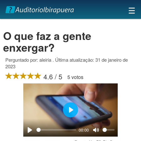
×
☰
O que faz a gente
enxergar?
Perguntado por: aleiria . Última atualização: 31 de janeiro de
2023
4.6 / 5
5 votos
Play
00:00
Play
Mute