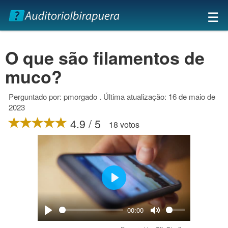
×
☰
O que são filamentos de
muco?
Perguntado por: pmorgado . Última atualização: 16 de maio de
2023
4.9 / 5
18 votos
Play
00:00
Play
Mute