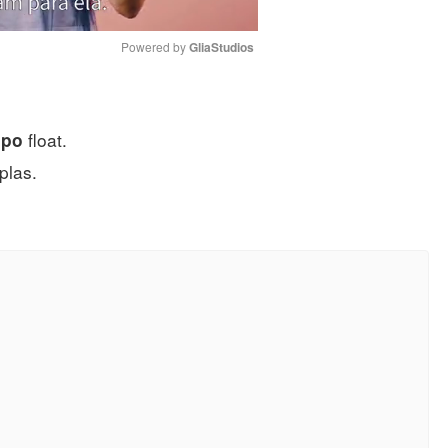
Powered by 
GliaStudios
Mute
float.
ipo
plas.