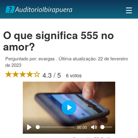
×
☰
O que significa 555 no
amor?
Perguntado por: evargas . Última atualização: 22 de fevereiro
de 2023
4.3 / 5
6 votos
Play
00:00
Play
Mute