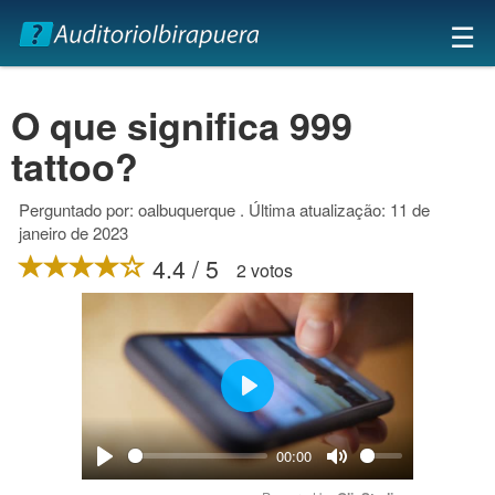
×
☰
O que significa 999
tattoo?
Perguntado por: oalbuquerque . Última atualização: 11 de
janeiro de 2023
4.4 / 5
2 votos
Play
00:00
Play
Mute