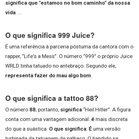
significa que "estamos no bom caminho" da nossa
vida
. ...
O que significa 999 Juice?
É uma referência à parceria póstuma da cantora com o
rapper, “Life's a Mess”. O número “999” o próprio Juice
WRLD tinha tatuado no antebraço. Segundo ele,
representa fazer do mau algo bom
.
O que significa a tattoo 88?
O número
88
, portanto,
significa
“Heil Hitler”. A figura
conta com uma vantagem adicional:
é
mais discreta
do que a suástica.
O que significa
:
É
uma versão
turbinada da tatuagem de palhaço. O bandido se